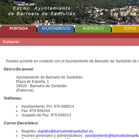
PORTADA
AYUNTAMIENTO
BARRUELO
FOTOS
Contacto
Puedes ponerte en contacto con el Ayuntamiento de Barruelo de Santullán de l
Dirección postal:
Ayuntamiento de Barruelo de Santullán
Plaza de España, 1
34820 - Barruelo de Santullán
(Palencia)
Teléfonos:
Ayuntamiento, PIJ: 979 606014
Fax: 979 606344
Juzgado de Paz: 979 606013
Correo Electrónico:
Registro:
r
egistro@barruelodesantullan.es
Asuntos generales y administrativos:
a
yuntamiento@barruelodesantu