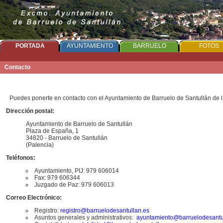
PORTADA
AYUNTAMIENTO
BARRUELO
FOTOS
Contacto
Puedes ponerte en contacto con el Ayuntamiento de Barruelo de Santullán de l
Dirección postal:
Ayuntamiento de Barruelo de Santullán
Plaza de España, 1
34820 - Barruelo de Santullán
(Palencia)
Teléfonos:
Ayuntamiento, PIJ: 979 606014
Fax: 979 606344
Juzgado de Paz: 979 606013
Correo Electrónico:
Registro:
r
egistro@barruelodesantullan.es
Asuntos generales y administrativos:
a
yuntamiento@barruelodesantu