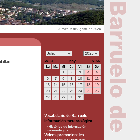
Jueves, 6 de Agosto de 2026
<<
<
hoy
>
>>
tullán.
Lu
Ma
Mi
Ju
Vi
Sá
Do
1
2
3
4
5
6
7
8
9
10
11
12
13
14
15
16
17
18
19
20
21
22
23
24
25
26
27
28
29
30
31
Vocabulario de Barruelo
Información meteorológica
-
Histórico de Información
meteorológica
Vídeos promocionales